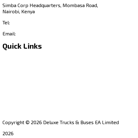
Simba Corp Headquarters, Mombasa Road,
Nairobi, Kenya
Tel:
+254 703 046 777
Email:
sales@deluxetrucks.co.ke
Quick Links
Home
About Us
Financing
Aftersales
Our Network
Contact Us
Apply for a Dealership
Copyright © 2026 Deluxe Trucks & Buses EA Limited
2026