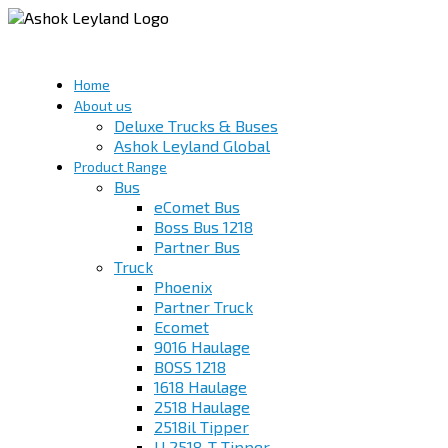
Home
About us
Deluxe Trucks & Buses
Ashok Leyland Global
Product Range
Bus
eComet Bus
Boss Bus 1218
Partner Bus
Truck
Phoenix
Partner Truck
Ecomet
9016 Haulage
BOSS 1218
1618 Haulage
2518 Haulage
2518il Tipper
U 2518-T Tipper