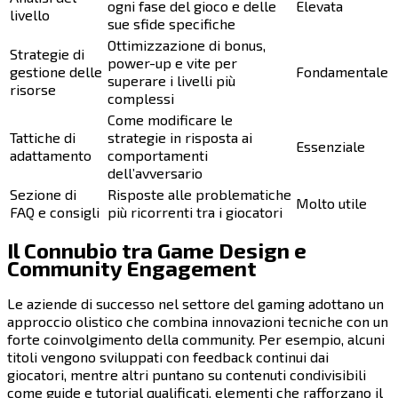
ogni fase del gioco e delle
Elevata
livello
sue sfide specifiche
Ottimizzazione di bonus,
Strategie di
power-up e vite per
gestione delle
Fondamentale
superare i livelli più
risorse
complessi
Come modificare le
Tattiche di
strategie in risposta ai
Essenziale
adattamento
comportamenti
dell’avversario
Sezione di
Risposte alle problematiche
Molto utile
FAQ e consigli
più ricorrenti tra i giocatori
Il Connubio tra Game Design e
Community Engagement
Le aziende di successo nel settore del gaming adottano un
approccio olistico che combina innovazioni tecniche con un
forte coinvolgimento della community. Per esempio, alcuni
titoli vengono sviluppati con feedback continui dai
giocatori, mentre altri puntano su contenuti condivisibili
come guide e tutorial qualificati, elementi che rafforzano il