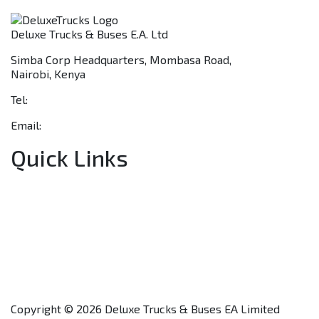
Deluxe Trucks & Buses E.A. Ltd
Simba Corp Headquarters, Mombasa Road,
Nairobi, Kenya
Tel:
+254 703 046 777
Email:
sales@deluxetrucks.co.ke
Quick Links
Home
About Us
Financing
Aftersales
Our Network
Contact Us
Apply for a Dealership
Copyright © 2026 Deluxe Trucks & Buses EA Limited