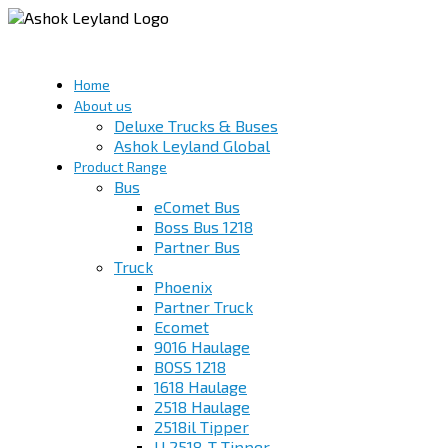
Home
About us
Deluxe Trucks & Buses
Ashok Leyland Global
Product Range
Bus
eComet Bus
Boss Bus 1218
Partner Bus
Truck
Phoenix
Partner Truck
Ecomet
9016 Haulage
BOSS 1218
1618 Haulage
2518 Haulage
2518il Tipper
U 2518-T Tipper