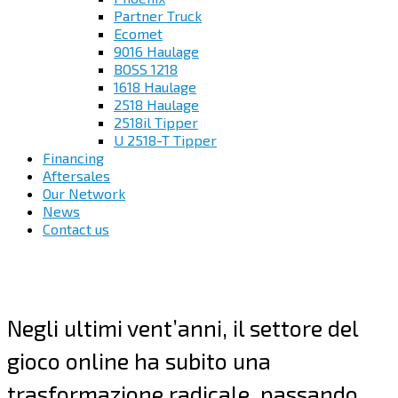
Partner Truck
Ecomet
9016 Haulage
BOSS 1218
1618 Haulage
2518 Haulage
2518il Tipper
U 2518-T Tipper
Financing
Aftersales
Our Network
News
Contact us
Negli ultimi vent’anni, il settore del
gioco online ha subito una
trasformazione radicale, passando