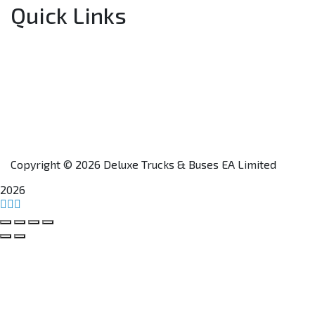
Quick Links
Home
About Us
Financing
Aftersales
Our Network
Contact Us
Apply for a Dealership
Copyright © 2026 Deluxe Trucks & Buses EA Limited
2026