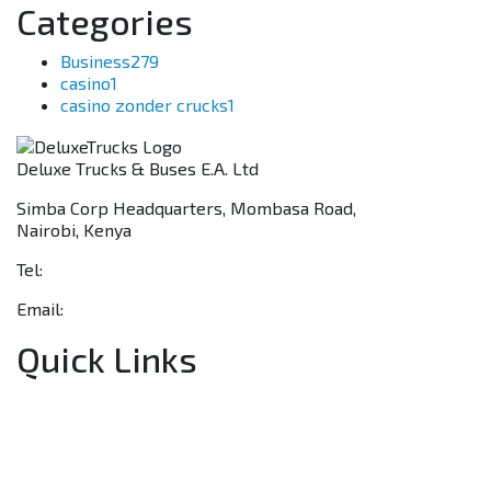
Categories
Business
279
casino
1
casino zonder crucks
1
Deluxe Trucks & Buses E.A. Ltd
Simba Corp Headquarters, Mombasa Road,
Nairobi, Kenya
Tel:
+254 703 046 777
Email:
sales@deluxetrucks.co.ke
Quick Links
Home
About Us
Financing
Aftersales
Our Network