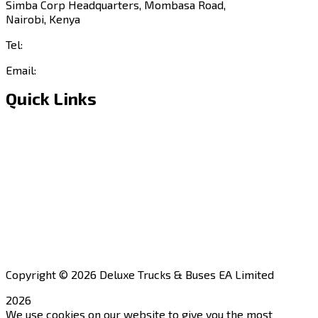
Simba Corp Headquarters, Mombasa Road,
Nairobi, Kenya
Tel:
+254 703 046 777
Email:
sales@deluxetrucks.co.ke
Quick Links
Home
About Us
Financing
Aftersales
Our Network
Contact Us
Apply for a Dealership
Copyright © 2026 Deluxe Trucks & Buses EA Limited
2026
We use cookies on our website to give you the most