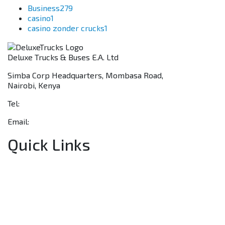
Business
279
casino
1
casino zonder crucks
1
Deluxe Trucks & Buses E.A. Ltd
Simba Corp Headquarters, Mombasa Road,
Nairobi, Kenya
Tel:
+254 703 046 777
Email:
sales@deluxetrucks.co.ke
Quick Links
Home
About Us
Financing
Aftersales
Our Network
Contact Us
Apply for a Dealership