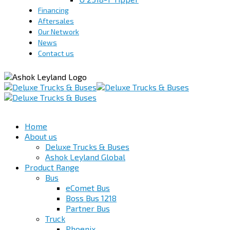
Financing
Aftersales
Our Network
News
Contact us
Home
About us
Deluxe Trucks & Buses
Ashok Leyland Global
Product Range
Bus
eComet Bus
Boss Bus 1218
Partner Bus
Truck
Phoenix