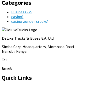
Categories
Business
279
casino
1
casino zonder crucks
1
Deluxe Trucks & Buses E.A. Ltd
Simba Corp Headquarters, Mombasa Road,
Nairobi, Kenya
Tel:
+254 703 046 777
Email:
sales@deluxetrucks.co.ke
Quick Links
Home
About Us
Financing
Aftersales