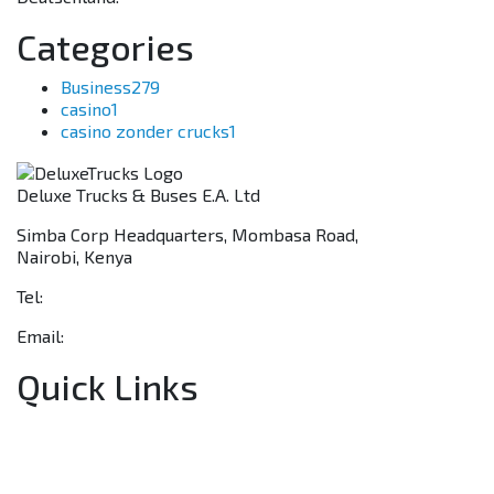
Categories
Business
279
casino
1
casino zonder crucks
1
Deluxe Trucks & Buses E.A. Ltd
Simba Corp Headquarters, Mombasa Road,
Nairobi, Kenya
Tel:
+254 703 046 777
Email:
sales@deluxetrucks.co.ke
Quick Links
Home
About Us
Financing
Aftersales