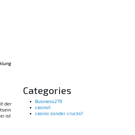
cklung
Categories
Business
279
it der
casino
1
tsein
casino zonder crucks
1
i ist