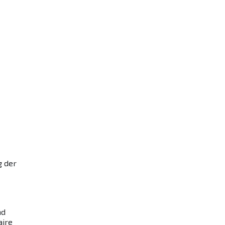
g der
nd
aire