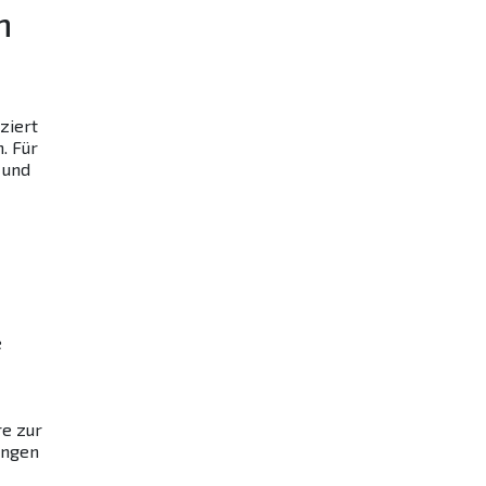
n
ziert
. Für
 und
e
re zur
ungen