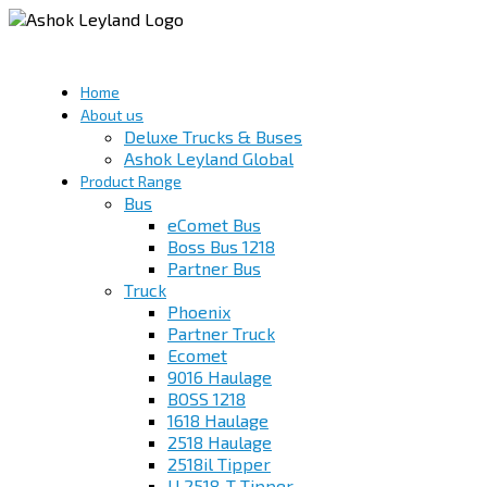
Home
About us
Deluxe Trucks & Buses
Ashok Leyland Global
Product Range
Bus
eComet Bus
Boss Bus 1218
Partner Bus
Truck
Phoenix
Partner Truck
Ecomet
9016 Haulage
BOSS 1218
1618 Haulage
2518 Haulage
2518il Tipper
U 2518-T Tipper