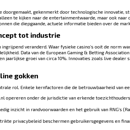
tie doorgemaakt, gekenmerkt door technologische innovatie, s
 alleen te kijken naar de entertainmentwaarde, maar ook naar 
nnen die diepgaande, actuele informatie bieden over de mark
ncept tot industrie
n ingrijpend veranderd. Waar fysieke casino’s ooit de norm w
lijkheid. Data van de European Gaming & Betting Association
jaarlijkse groei van circa 10%. Innovaties zoals live dealer sp
line gokken
entrale rol. Enkele kernfactoren die de betrouwbaarheid van e
.nl opereren onder de jurisdictie van erkende toezichthouders
lledig inzicht in randvoorwaarden en het gebruik van RNG’s (
rikte privacybeleid beschermen gebruikersgegevens en financ