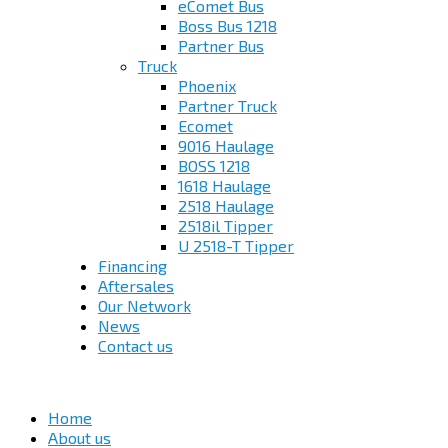
eComet Bus
Boss Bus 1218
Partner Bus
Truck
Phoenix
Partner Truck
Ecomet
9016 Haulage
BOSS 1218
1618 Haulage
2518 Haulage
2518il Tipper
U 2518-T Tipper
Financing
Aftersales
Our Network
News
Contact us
Home
About us