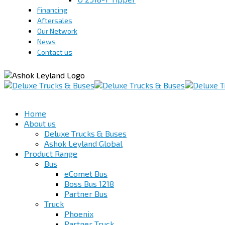
Financing
Aftersales
Our Network
News
Contact us
Home
About us
Deluxe Trucks & Buses
Ashok Leyland Global
Product Range
Bus
eComet Bus
Boss Bus 1218
Partner Bus
Truck
Phoenix
Partner Truck