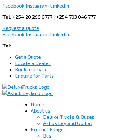
Facebook
Instagram
Linkedin
Tel:
+254 20 296 6777 | +254 703 046 777
Request a Quote
Facebook
Instagram
Linkedin
Tel:
+254 703 046 777
Get a Quote
Locate a Dealer
Book a service
Enquire for Parts
Home
About us
Deluxe Trucks & Buses
Ashok Leyland Global
Product Range
Bus