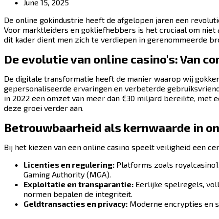
June 15, 2025
De online gokindustrie heeft de afgelopen jaren een revolu
Voor marktleiders en gokliefhebbers is het cruciaal om niet
dit kader dient men zich te verdiepen in gerenommeerde bro
De evolutie van online casino’s: Van co
De digitale transformatie heeft de manier waarop wij gokke
gepersonaliseerde ervaringen en verbeterde gebruiksvriende
in 2022 een omzet van meer dan €30 miljard bereikte, met een 
deze groei verder aan.
Betrouwbaarheid als kernwaarde in on
Bij het kiezen van een online casino speelt veiligheid een c
Licenties en regulering:
Platforms zoals royalcasino1
Gaming Authority (MGA).
Exploitatie en transparantie:
Eerlijke spelregels, vo
normen bepalen de integriteit.
Geldtransacties en privacy:
Moderne encrypties en st