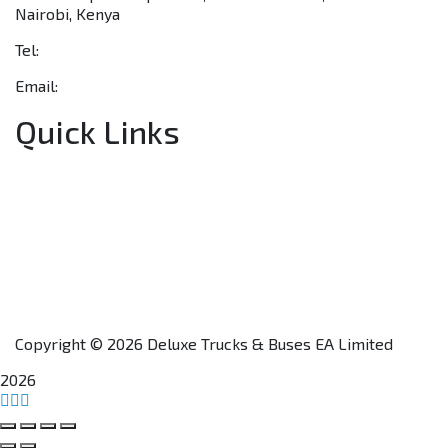
Nairobi, Kenya
Tel:
+254 703 046 777
Email:
sales@deluxetrucks.co.ke
Quick Links
Home
About Us
Financing
Aftersales
Our Network
Contact Us
Apply for a Dealership
Copyright © 2026 Deluxe Trucks & Buses EA Limited
2026