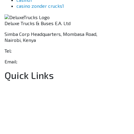
casino zonder crucks
1
Deluxe Trucks & Buses E.A. Ltd
Simba Corp Headquarters, Mombasa Road,
Nairobi, Kenya
Tel:
+254 703 046 777
Email:
sales@deluxetrucks.co.ke
Quick Links
Home
About Us
Financing
Aftersales
Our Network
Contact Us
Apply for a Dealership