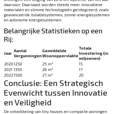
daarvoor. Daarnaast worden steeds meer innovatieve
materialen en slimme technologieën geïntegreerd, zoals
geavanceerde isolatiesystemen, zonne-energiesystemen
en autonome energiesystemen.
Belangrijke Statistieken op een
Rij:
Totale
Aantal
Gemiddelde
Jaar
Investering (in
Vergunningen
Woonoppervlakte
miljoenen)
2020
1250
25 m²
15
2021
1350
26 m²
17
2022
1500
27 m²
20
Conclusie: Een Strategisch
Evenwicht tussen Innovatie
en Veiligheid
De ontwikkeling van tiny houses en compacte woningen