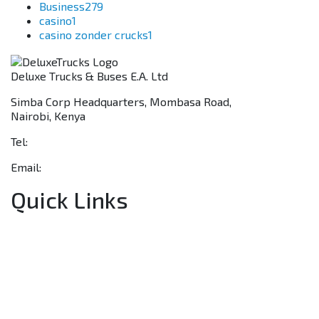
Business
279
casino
1
casino zonder crucks
1
Deluxe Trucks & Buses E.A. Ltd
Simba Corp Headquarters, Mombasa Road,
Nairobi, Kenya
Tel:
+254 703 046 777
Email:
sales@deluxetrucks.co.ke
Quick Links
Home
About Us
Financing
Aftersales
Our Network
Contact Us
Apply for a Dealership