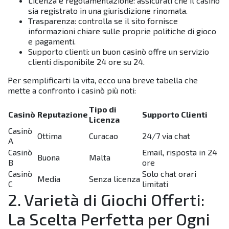
Licenza e regolamentazione: assicurati che il casinò
sia registrato in una giurisdizione rinomata.
Trasparenza: controlla se il sito fornisce
informazioni chiare sulle proprie politiche di gioco
e pagamenti.
Supporto clienti: un buon casinò offre un servizio
clienti disponibile 24 ore su 24.
Per semplificarti la vita, ecco una breve tabella che
mette a confronto i casinò più noti:
Tipo di
Casinò
Reputazione
Supporto Clienti
Licenza
Casinò
Ottima
Curacao
24/7 via chat
A
Casinò
Email, risposta in 24
Buona
Malta
B
ore
Casinò
Solo chat orari
Media
Senza licenza
C
limitati
2. Varietà di Giochi Offerti:
La Scelta Perfetta per Ogni