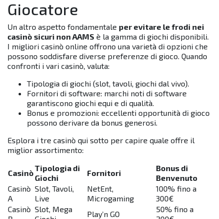
Giocatore
Un altro aspetto fondamentale
per evitare le frodi nei
casinò sicuri non AAMS
è la gamma di giochi disponibili.
I migliori casinò online offrono una varietà di opzioni che
possono soddisfare diverse preferenze di gioco. Quando
confronti i vari casinò, valuta:
Tipologia di giochi (slot, tavoli, giochi dal vivo).
Fornitori di software: marchi noti di software
garantiscono giochi equi e di qualità.
Bonus e promozioni: eccellenti opportunità di gioco
possono derivare da bonus generosi.
Esplora i tre casinò qui sotto per capire quale offre il
miglior assortimento:
Tipologia di
Bonus di
Casinò
Fornitori
Giochi
Benvenuto
Casinò
Slot, Tavoli,
NetEnt,
100% fino a
A
Live
Microgaming
300€
Casinò
Slot, Mega
50% fino a
Play’n GO
B
Giochi
200€