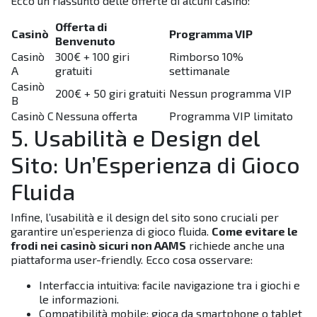
Ecco un riassunto delle offerte di alcuni casinò:
Offerta di
Casinò
Programma VIP
Benvenuto
Casinò
300€ + 100 giri
Rimborso 10%
A
gratuiti
settimanale
Casinò
200€ + 50 giri gratuiti
Nessun programma VIP
B
Casinò C
Nessuna offerta
Programma VIP limitato
5. Usabilità e Design del
Sito: Un’Esperienza di Gioco
Fluida
Infine, l’usabilità e il design del sito sono cruciali per
garantire un’esperienza di gioco fluida.
Come evitare le
frodi nei casinò sicuri non AAMS
richiede anche una
piattaforma user-friendly. Ecco cosa osservare:
Interfaccia intuitiva: facile navigazione tra i giochi e
le informazioni.
Compatibilità mobile: gioca da smartphone o tablet